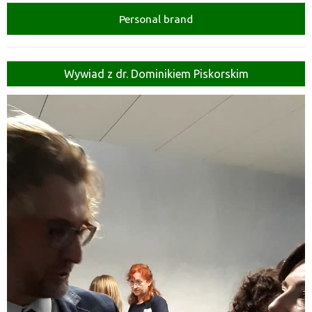
Personal brand
Wywiad z dr. Dominikiem Piskorskim
Odtwarzacz
video