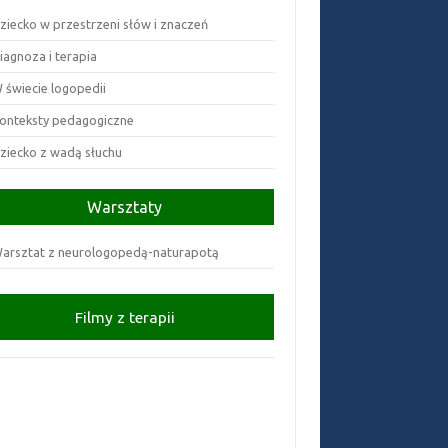
ziecko w przestrzeni słów i znaczeń
iagnoza i terapia
 świecie logopedii
onteksty pedagogiczne
ziecko z wadą słuchu
Warsztaty
arsztat z neurologopedą-naturapotą
Filmy z terapii