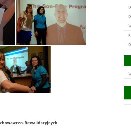
D
D
W
K
D
W
ychowawczo-Rewalidacyjnych