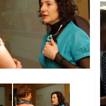
Odt
vid