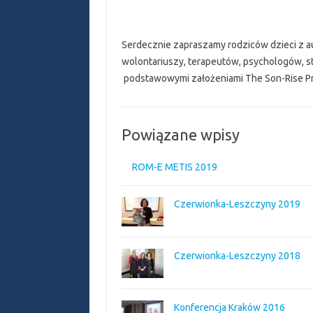
Serdecznie zapraszamy rodziców dzieci z 
wolontariuszy, terapeutów, psychologów, s
podstawowymi założeniami The Son-Rise P
Powiązane wpisy
ROM-E METIS 2019
Czerwionka-Leszczyny 2019
Czerwionka-Leszczyny 2018
Konferencja Kraków 2016