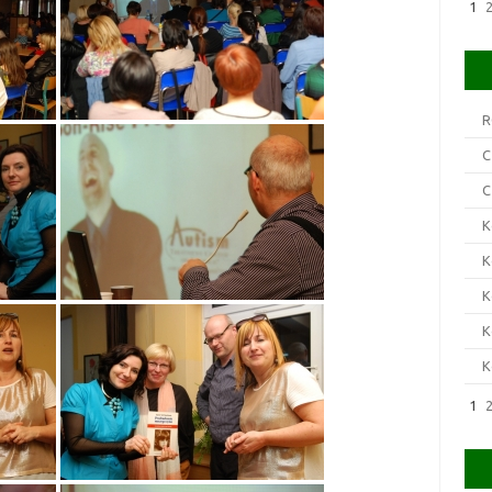
1
R
C
C
K
K
K
K
K
1