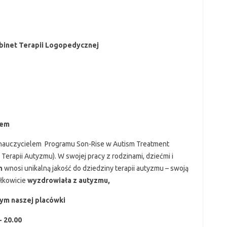
binet Terapii Logopedycznej
nem
nauczycielem Programu Son-Rise w Autism Treatment
erapii Autyzmu). W swojej pracy z rodzinami, dziećmi i
n
wnosi unikalną jakość do dziedziny terapii autyzmu – swoją
ałkowicie
wyzdrowiała z autyzmu,
ym naszej placówki
- 20.00