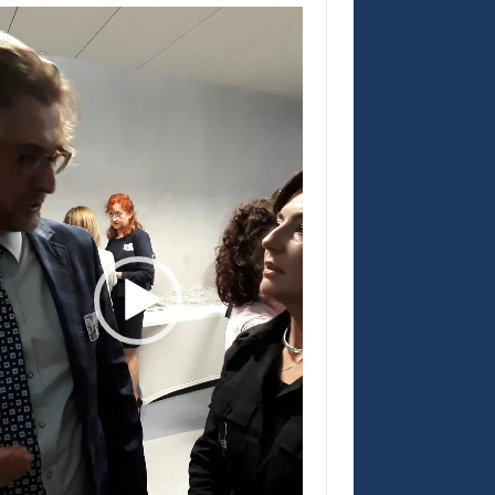
warzacz
eo