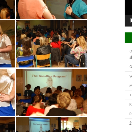
O
s
O
W
M
T
K
R
Ż