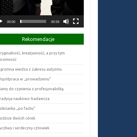
00:00
00:59
Rekomendacje
ryginalność, kreatywność, a przy tym
kromność
gromna wiedza z zakresu autyzmu
spółpraca w „prowadzeniu”
amy do czynienia z profesjonalistką
radycja naukowo-badawcza
oleżanka „po fachu”
odzice dwóch córek
yczliwy i serdeczny człowiek