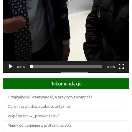
00:00
00:59
Rekomendacje
Oryginalność, kreatywność, a przy tym skromność
Ogromna wiedza z zakresu autyzmu
Współpraca w „prowadzeniu”
Mamy do czynienia z profesjonalistką