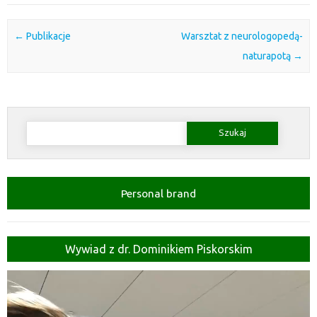
Post navigation
←
Publikacje
Warsztat z neurologopedą-
naturapotą
→
Szukaj:
Personal brand
Wywiad z dr. Dominikiem Piskorskim
Odtwarzacz
video