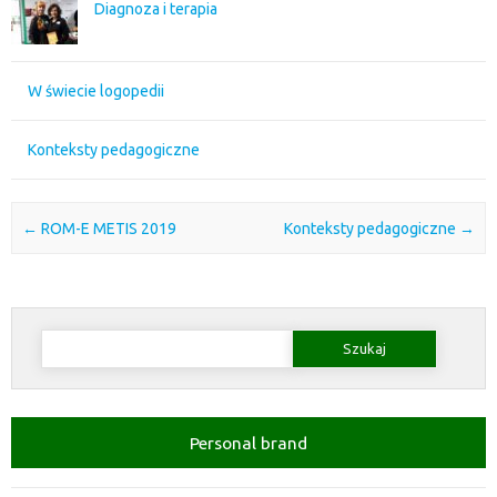
Diagnoza i terapia
W świecie logopedii
Konteksty pedagogiczne
Post navigation
←
ROM-E METIS 2019
Konteksty pedagogiczne
→
Szukaj:
Personal brand