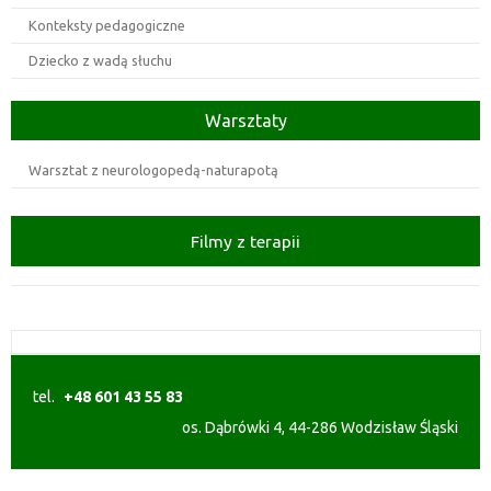
Konteksty pedagogiczne
Dziecko z wadą słuchu
Warsztaty
Warsztat z neurologopedą-naturapotą
Filmy z terapii
tel.
+48 601 43 55 83
os. Dąbrówki 4, 44-286 Wodzisław Śląski