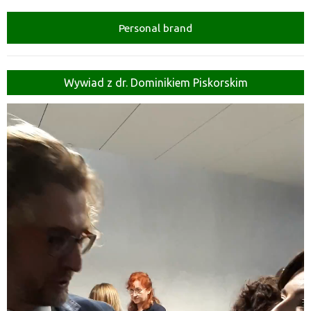
Personal brand
Wywiad z dr. Dominikiem Piskorskim
Odtwarzacz
video