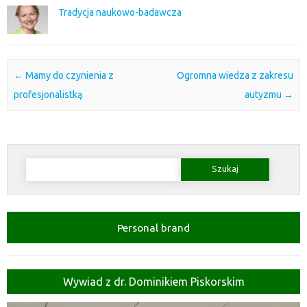
Tradycja naukowo-badawcza
Post navigation
←
Mamy do czynienia z
Ogromna wiedza z zakresu
profesjonalistką
autyzmu
→
Szukaj:
Personal brand
Wywiad z dr. Dominikiem Piskorskim
Odtwarzacz