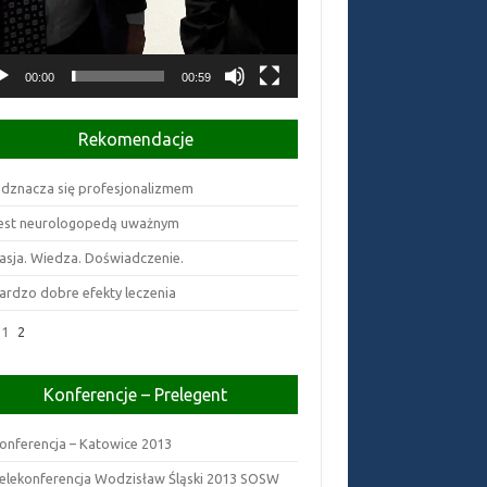
00:00
00:59
Rekomendacje
dznacza się profesjonalizmem
est neurologopedą uważnym
asja. Wiedza. Doświadczenie.
ardzo dobre efekty leczenia
1
2
Konferencje – Prelegent
onferencja – Katowice 2013
elekonferencja Wodzisław Śląski 2013 SOSW