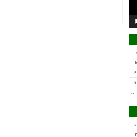
O
J
P
B
<<
K
T