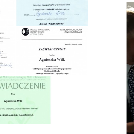
Odt
vid