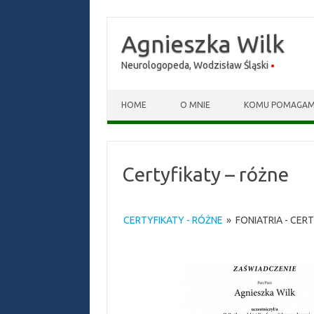
Agnieszka Wilk
Neurologopeda, Wodzisław Śląski
Skip to content
HOME
O MNIE
KOMU POMAGA
Certyfikaty – różne
CERTYFIKATY - RÓŻNE
»
FONIATRIA - CER