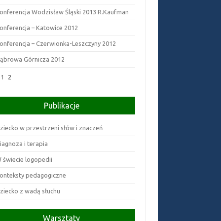
onferencja Wodzisław Śląski 2013 R.Kaufman
onferencja – Katowice 2012
onferencja – Czerwionka-Leszczyny 2012
ąbrowa Górnicza 2012
1
2
Publikacje
ziecko w przestrzeni słów i znaczeń
iagnoza i terapia
 świecie logopedii
onteksty pedagogiczne
ziecko z wadą słuchu
Warsztaty