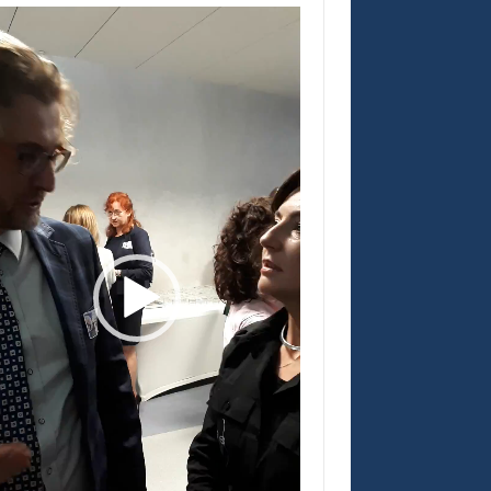
warzacz
eo