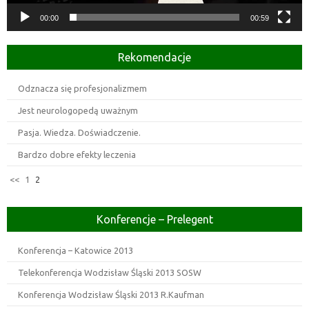
00:00
00:59
Rekomendacje
Odznacza się profesjonalizmem
Jest neurologopedą uważnym
Pasja. Wiedza. Doświadczenie.
Bardzo dobre efekty leczenia
<<
1
2
Konferencje – Prelegent
Konferencja – Katowice 2013
Telekonferencja Wodzisław Śląski 2013 SOSW
Konferencja Wodzisław Śląski 2013 R.Kaufman