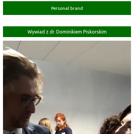
Personal brand
Wywiad z dr. Dominikiem Piskorskim
Odtwarzacz
video