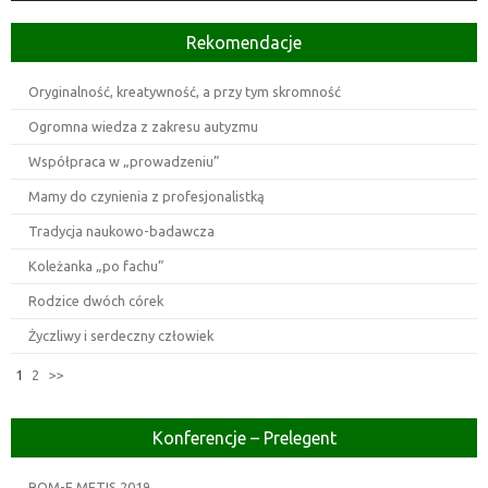
Rekomendacje
Oryginalność, kreatywność, a przy tym skromność
Ogromna wiedza z zakresu autyzmu
Współpraca w „prowadzeniu”
Mamy do czynienia z profesjonalistką
Tradycja naukowo-badawcza
Koleżanka „po fachu”
Rodzice dwóch córek
Życzliwy i serdeczny człowiek
1
2
>>
Konferencje – Prelegent
ROM-E METIS 2019