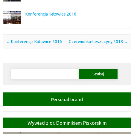
Konferencja Katowice 2016
Post navigation
←
Konferencja Katowice 2016
Czerwionka-Leszczyny 2018
→
Szukaj:
Personal brand
Wywiad z dr. Dominikiem Piskorskim
Odtwarzacz