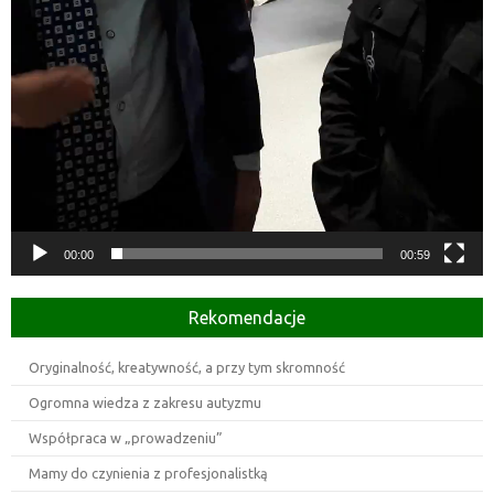
00:00
00:59
Rekomendacje
Oryginalność, kreatywność, a przy tym skromność
Ogromna wiedza z zakresu autyzmu
Współpraca w „prowadzeniu”
Mamy do czynienia z profesjonalistką