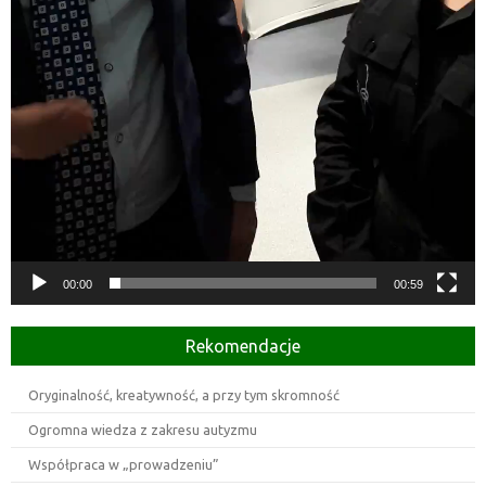
00:00
00:59
Rekomendacje
Oryginalność, kreatywność, a przy tym skromność
Ogromna wiedza z zakresu autyzmu
Współpraca w „prowadzeniu”