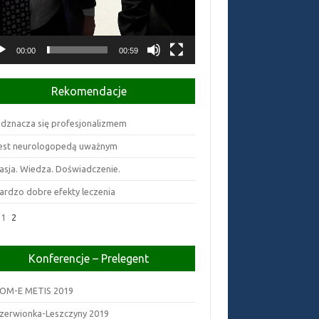
00:00
00:59
Rekomendacje
dznacza się profesjonalizmem
est neurologopedą uważnym
asja. Wiedza. Doświadczenie.
ardzo dobre efekty leczenia
1
2
Konferencje – Prelegent
OM-E METIS 2019
zerwionka-Leszczyny 2019