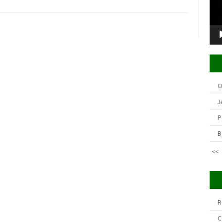
O
J
P
B
<<
R
C