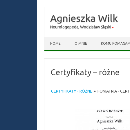
Agnieszka Wilk
Neurologopeda, Wodzisław Śląski
Skip to content
HOME
O MNIE
KOMU POMAGA
Certyfikaty – różne
CERTYFIKATY - RÓŻNE
»
FONIATRIA - CER