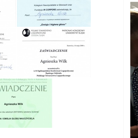
Odt
vid