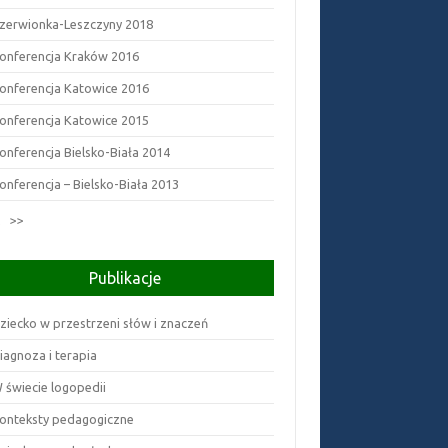
zerwionka-Leszczyny 2018
onferencja Kraków 2016
onferencja Katowice 2016
onferencja Katowice 2015
onferencja Bielsko-Biała 2014
onferencja – Bielsko-Biała 2013
2
>>
Publikacje
ziecko w przestrzeni słów i znaczeń
iagnoza i terapia
 świecie logopedii
onteksty pedagogiczne