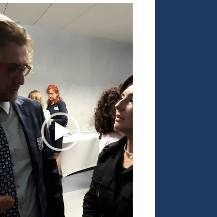
warzacz
eo