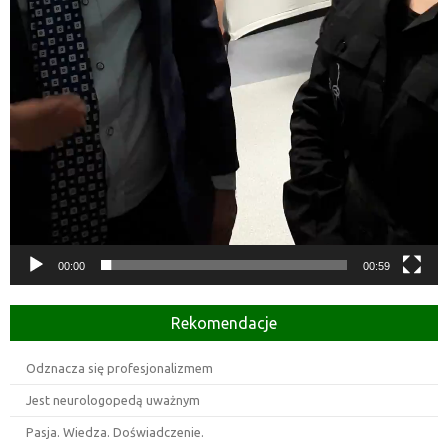
00:00
00:59
Rekomendacje
Odznacza się profesjonalizmem
Jest neurologopedą uważnym
Pasja. Wiedza. Doświadczenie.