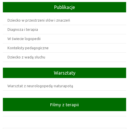
Publikacje
Dziecko w przestrzeni słów i znaczeń
Diagnoza i terapia
W świecie logopedii
Konteksty pedagogiczne
Dziecko z wadą słuchu
Warsztaty
Warsztat z neurologopedą-naturapotą
Filmy z terapii