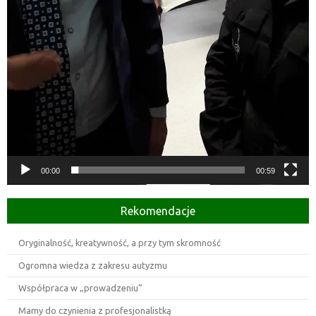
00:00
00:59
Rekomendacje
Oryginalność, kreatywność, a przy tym skromność
Ogromna wiedza z zakresu autyzmu
Współpraca w „prowadzeniu”
Mamy do czynienia z profesjonalistką