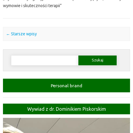
wymowie i skuteczności terapii”
Post navigation
←
Starsze wpisy
Szukaj:
Personal brand
Wywiad z dr. Dominikiem Piskorskim
Odtwarzacz
video