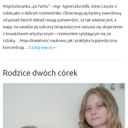
Moja koleżanka „po fachu” – mgr Agnieszka Wilk, mówi często o
sobie jako o dobrym rzemieślniku. Obserwuję jej karierę zawodową
od ponad dwóch dekad i mogę potwierdzić, że tak właśnie jest, a
mając na uwadze jej sukcesy terapeutyczne nasuwa się skojarzenie
z kowalstwem artystycznym – rzemiosłem splatającym się ze
sztuką… Moja działalność naukowa, jak i praktyka logopedyczna,
koncentrują…
Czytaj więcej »
Rodzice dwóch córek