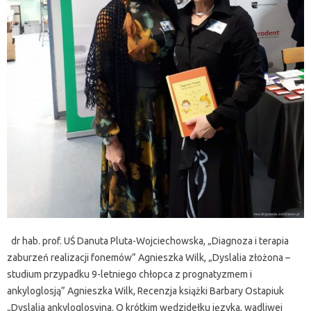
dr hab. prof. UŚ Danuta Pluta-Wojciechowska, „Diagnoza i terapia
zaburzeń realizacji fonemów” Agnieszka Wilk, „Dyslalia złożona –
studium przypadku 9-letniego chłopca z prognatyzmem i
ankyloglosją” Agnieszka Wilk, Recenzja książki Barbary Ostapiuk
„Dyslalia ankyloglosyjna. O krótkim wędzidełku języka, wadliwej