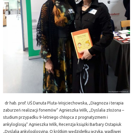
dr hab. prof. UŚ Danuta Pluta-Wojciechowska, „Diagnoza i terapia
zaburzeń realizacji fonemów” Agnieszka Wilk, „Dyslalia złożona –
studium przypadku 9-letniego chłopca z prognatyzmem i
ankyloglosją” Agnieszka Wilk, Recenzja książki Barbary Ostapiuk
„Dyslalia ankyloglosyjna. O krótkim wędzidełku języka, wadliwej