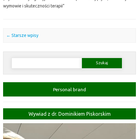
wymowie i skuteczności terapii”
Post navigation
←
Starsze wpisy
Szukaj:
Personal brand
Wywiad z dr. Dominikiem Piskorskim
Odtwarzacz
video