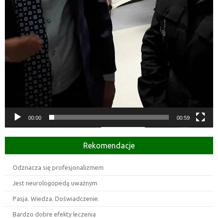
00:00
00:59
Rekomendacje
Odznacza się profesjonalizmem
Jest neurologopedą uważnym
Pasja. Wiedza. Doświadczenie.
Bardzo dobre efekty leczenia