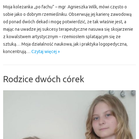
Moja koleżanka „po fachu” – mgr Agnieszka Wilk, mówi często o
sobie jako o dobrym rzemieślniku. Obserwuję jej karierę zawodową
od ponad dwóch dekad i mogę potwierdzić, że tak właśnie jest, a
mając na uwadze jej sukcesy terapeutyczne nasuwa się skojarzenie
z kowalstwem artystycznym – rzemiosłem splatającym się ze
sztuką… Moja działalność naukowa, jak i praktyka logopedyczna,
koncentrują…
Czytaj więcej »
Rodzice dwóch córek